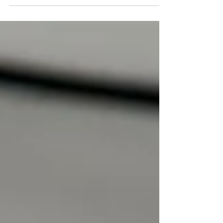
Benito Taibo fue publicada en el año 2011 y
sus temas principales están enfocados a la
pérdida, la identidad y la formación
emocional.