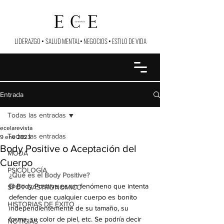
LIDERAZGO
•
SALUD MENTAL
•
NEGOCIOS
•
ESTILO DE VIDA
Entrada
Todas las entradas
ecelarevista
Todas las entradas
9 ene 2023
Body Positive o Aceptación del
MODA
Cuerpo
PSICOLOGÍA
¿Qué es el Body Positive?
El Body Positive es un fenómeno que intenta 
SPOT GASTRONOMICO
defender que cualquier cuerpo es bonito 
HISTORIAS DE ÉXITO
independientemente de su tamaño, su 
forma, su color de piel, etc. Se podría decir 
NOTICIAS