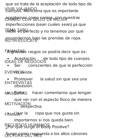
que se trata de la aceptación de todo tipo de 
VIVIR VIAJANDO
cuerpos. Menciona que es importante 
aceptarnos como somos, con nuestras 
CAMBIO CON SELLO DE MUJER
imperfecciones (sean cuales sean) ya que 
TEMA TABÚ
nadie es perfecto y no tenemos por qué 
escondernos bajo las prendas de ropa. 
NUTRI-EDUCATE
FINANZAS
 A grandes rasgos se podría decir que es:
Aceptación      de todo tipo de cuerpos.
IDEAS DE NEGOCIOS
Ser      conscientes de que la perfección 
EVENTOS
no existe.
Promover      la salud sin que sea una 
ENTREVISTAS
obsesión.
Evitar      hacer comentarios que tengan 
MASCOTAS
que ver con el aspecto físico de manera 
MOTIVACIÓN
     despectiva.
Usar la      ropa que nos gusta sin 
FAMILIA
importarnos si nos queda bien.
RECURSOS HUMANOS
¿Por qué surge el Body Positive?
Surge como respuesta a los altos cánones 
LECTURA DEL MES