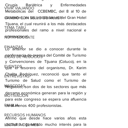
Cirugía Bariátrica y Enfermedades 
VIVIR VIAJANDO
Metabólicas del  CCBEMBC, del 8 al 10 de 
diciembre, en las instalaciones del Gran Hotel 
CAMBIO CON SELLO DE MUJER
Tijuana, el cual reunirá a los más destacados 
TEMA TABÚ
profesionales del ramo a nivel nacional e 
internacional.
NUTRI-EDUCATE
FINANZAS
Lo anterior se dio a conocer durante la 
conferencia de prensa del Comité de Turismo 
IDEAS DE NEGOCIOS
y Convenciones de Tijuana (Cotuco), en la 
EVENTOS
que el tesorero del organismo, Dr. Karim 
Chalita Rodríguez, reconoció que tanto el 
ENTREVISTAS
Turismo de Salud como el Turismo de 
MASCOTAS
Negocios, son dos de los sectores que más 
derrama económica generan para la región y 
MOTIVACIÓN
para este congreso se espera una afluencia 
FAMILIA
de al menos 400 profesionistas.
RECURSOS HUMANOS
Afirmó que desde hace varios años esta 
ciudad ha generado mucho interés para la 
LECTURA DEL MES