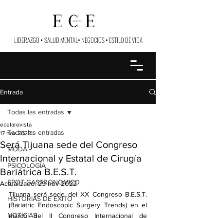
LIDERAZGO
•
SALUD MENTAL
•
NEGOCIOS
•
ESTILO DE VIDA
Entrada
Todas las entradas
ecelarevista
Todas las entradas
17 nov 2022
Será Tijuana sede del Congreso
MODA
Internacional y Estatal de Cirugía
PSICOLOGÍA
Bariátrica B.E.S.T.
SPOT GASTRONOMICO
Actualizado:
29 nov 2022
Tijuana será sede del XX Congreso B.E.S.T. 
HISTORIAS DE ÉXITO
(Bariatric Endoscopic Surgery Trends) en el 
NOTICIAS
marco del II Congreso Internacional de 