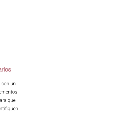
arios
a con un
lementos
para que
ntifiquen