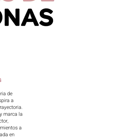
s
ria de
pira a
rayectoria.
y marca la
ctor,
imientos a
sada en