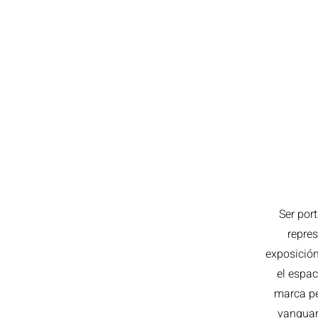
Ser port
repres
exposición
el espac
marca pe
vanguar