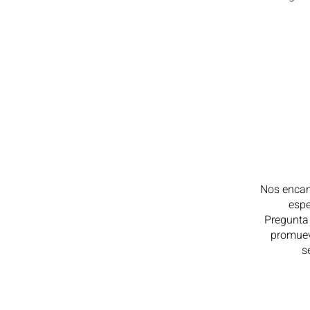
Nos encan
espe
Pregunta 
promuev
s