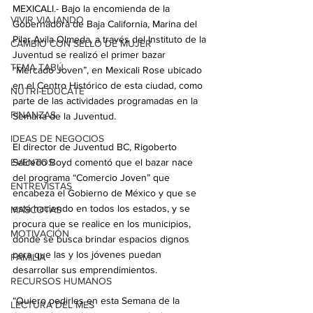
MEXICALI.- Bajo la encomienda de la 
VIVIR VIAJANDO
Gobernadora de Baja California, Marina del 
Pilar Avila Olmeda, a través del Instituto de la 
CAMBIO CON SELLO DE MUJER
Juventud se realizó el primer bazar 
TEMA TABÚ
“Mercado Joven”, en Mexicali Rose ubicado 
en el Centro Histórico de esta ciudad, como 
NUTRI-EDUCATE
parte de las actividades programadas en la 
FINANZAS
Semana de la Juventud.
IDEAS DE NEGOCIOS
El director de Juventud BC, Rigoberto 
EVENTOS
Salcedo Boyd comentó que el bazar nace 
del programa “Comercio Joven” que 
ENTREVISTAS
encabeza el Gobierno de México y que se 
está haciendo en todos los estados, y se 
MASCOTAS
procura que se realice en los municipios, 
MOTIVACIÓN
donde se busca brindar espacios dignos 
para que las y los jóvenes puedan 
FAMILIA
desarrollar sus emprendimientos.
RECURSOS HUMANOS
“Quiero pedirles en esta Semana de la 
LECTURA DEL MES