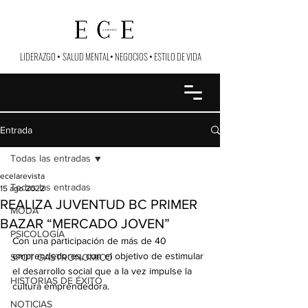
LIDERAZGO
•
SALUD MENTAL
•
NEGOCIOS
•
ESTILO DE VIDA
Entrada
Todas las entradas
ecelarevista
Todas las entradas
15 ago 2022
REALIZA JUVENTUD BC PRIMER
MODA
BAZAR “MERCADO JOVEN”
PSICOLOGÍA
Con una participación de más de 40 
emprendedores, con el objetivo de estimular 
SPOT GASTRONOMICO
el desarrollo social que a la vez impulse la 
HISTORIAS DE ÉXITO
cultura emprendedora.
NOTICIAS