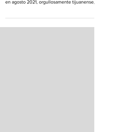
a SISUA una marca joven de bolsos lanzada
en agosto 2021, orgullosamente tijuanense,...