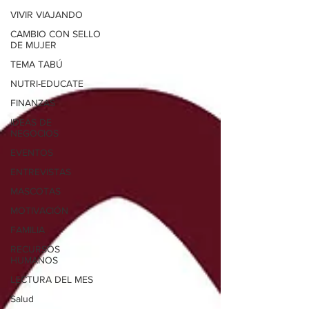
VIVIR VIAJANDO
CAMBIO CON SELLO
DE MUJER
TEMA TABÚ
NUTRI-EDUCATE
FINANZAS
IDEAS DE
NEGOCIOS
EVENTOS
ENTREVISTAS
MASCOTAS
MOTIVACIÓN
FAMILIA
RECURSOS
HUMANOS
LECTURA DEL MES
Salud