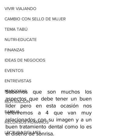
VIVIR VIAJANDO
CAMBIO CON SELLO DE MUJER
TEMA TABÚ
NUTRI-EDUCATE
FINANZAS
IDEAS DE NEGOCIOS
EVENTOS
ENTREVISTAS
Sabemos que son muchos los 
MASCOTAS
aspectos que debe tener un buen 
MOTIVACIÓN
líder pero en esta ocasión nos 
FAMILIA
referiremos a 4 que van muy 
relacionados con su imagen y a un 
RECURSOS HUMANOS
buen tratamiento dental como lo es 
LECTURA DEL MES
el diseño de sonrisa.